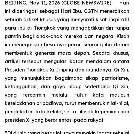
BEIJING, May 11, 2026 (GLOBE NEWSWIRE) --
Hari
ini diperingati sebagai Hari Ibu. CGTN menerbitkan
sebuah artikel khusus yang menyoroti kisah inspiratif
para ibu di Tiongkok yang mengabdikan diri tanpa
pamrih bagi anak-anak mereka dan negara. Kisah
ini menegaskan besarnya peran seorang ibu dalam
membentuk generasi masa depan. Secara khusus,
artikel tersebut mengulas ikatan mendalam antara
Presiden Tiongkok Xi Jinping dan ibundanya, Qi Xin,
yang menunjukkan bagaimana sikap patriotisme,
ketangguhan, dan gaya hidup sederhana Qi Xin,
yang tercermin melalui tutur kata maupun
keteladanan pribadinya, turut membentuk nilai-nilai,
pendekatan tata kelola, serta filosofi kepemimpinan
presiden Xi yang berorientasi pada rakyat.
“Di dunia yang besar ini, saya mungkin ibarat sehelai