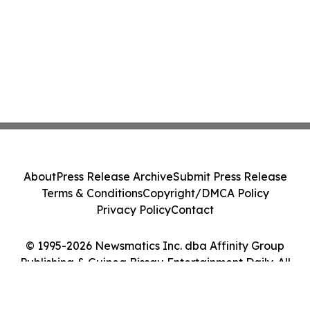
About
Press Release Archive
Submit Press Release
Terms & Conditions
Copyright/DMCA Policy
Privacy Policy
Contact
© 1995-2026 Newsmatics Inc. dba Affinity Group
Publishing & Guinea Bissau Entertainment Daily. All
Rights Reserved.
Cookie Settings / Your Privacy Choices