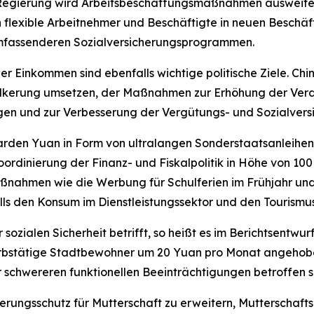
ie Regierung wird Arbeitsbeschaffungsmaßnahmen ausweite
en flexible Arbeitnehmer und Beschäftigte in neuen Beschä
umfassenderen Sozialversicherungsprogrammen.
 Einkommen sind ebenfalls wichtige politische Ziele. Chin
ölkerung umsetzen, der Maßnahmen zur Erhöhung der Ver
n und zur Verbesserung der Vergütungs- und Sozialvers
liarden Yuan in Form von ultralangen Sonderstaatsanle
oordinierung der Finanz- und Fiskalpolitik in Höhe von 100
ßnahmen wie die Werbung für Schulferien im Frühjahr un
lls den Konsum im Dienstleistungssektor und den Tourismu
ozialen Sicherheit betrifft, so heißt es im Berichtsentwur
erbstätige Stadtbewohner um 20 Yuan pro Monat angehoben
r schwereren funktionellen Beeinträchtigungen betroffen s
erungsschutz für Mutterschaft zu erweitern, Mutterschafts