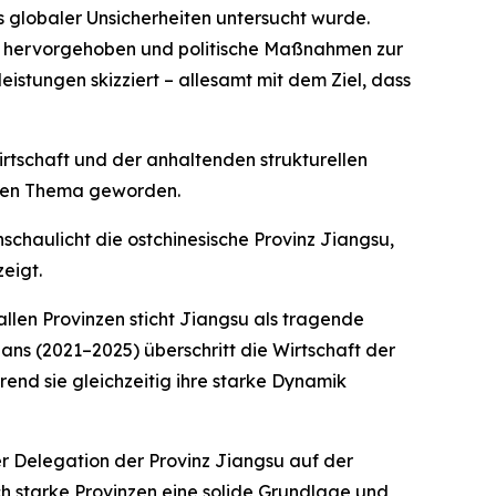
s globaler Unsicherheiten untersucht wurde.
ms hervorgehoben und politische Maßnahmen zur
stungen skizziert – allesamt mit dem Ziel, dass
tschaft und der anhaltenden strukturellen
erten Thema geworden.
nschaulicht die ostchinesische Provinz Jiangsu,
eigt.
allen Provinzen sticht Jiangsu als tragende
ans (2021–2025) überschritt die Wirtschaft der
end sie gleichzeitig ihre starke Dynamik
er Delegation der Provinz Jiangsu auf der
ch starke Provinzen eine solide Grundlage und