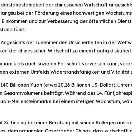
iderstandsfähigkeit der chinesischen Wirtschaft angesicht
e Jiangsu bei der Förderung eines hochwertigen Wachstu
Einkommen und zur Verbesserung der öffentlichen Dienstlei
tand führt.
gesichts der zunehmenden Unsicherheiten in der Weltwir
keit der chinesischen Wirtschaft zu einem häufig diskuti
Dynamik als auch sozialen Fortschritt vorweisen kann, vera
xen externen Umfelds Widerstandsfähigkeit und Vitalität z
0 Billionen Yuan (etwa 20,16 Billionen US-Dollar). Unter 
en Gesamtvolumens beiträgt. Während des 14. Fünfjahrespl
n-Yuan-Meilensteinmarke bei einem stetigen Wachstum, währ
 Xi Jinping bei einer Beratung mit seinen Kollegen aus d
ses, dem nationalen Gesetzgeber Chinas, dass wirtschaftli