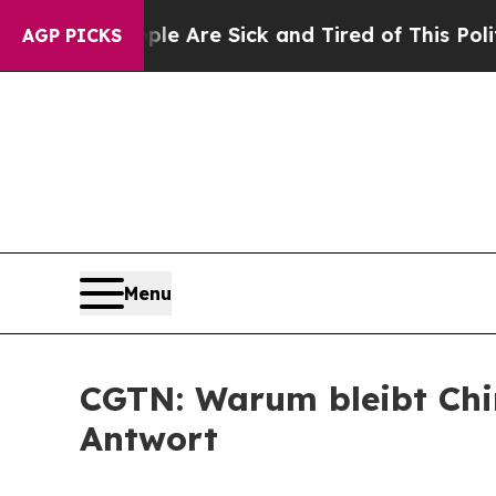
“People Are Sick and Tired of This Politics of H
AGP PICKS
Menu
CGTN: Warum bleibt Chin
Antwort