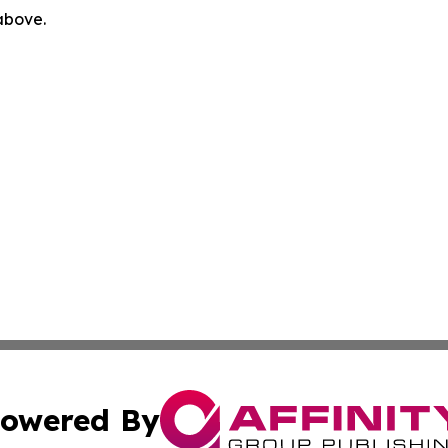
 above.
owered By