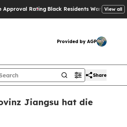
l Rating
Black Residents Warned of Abusive Cops
View all
Provided by AGP
Share
ovinz Jiangsu hat die