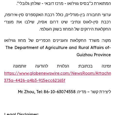
המתוארת כ"בסיס גוויז'ואו - מרכז דובאי - שולחן גלובלי".
ערוצי תחבורה בין-מודליים, כולל רכבת האקספרס סין-אירופה,
רכבת סין-לאוס ונתיבי שיט דרום אסיה, שילבו את מוצרי
החקלאות הירוקים של המחוז בשוק העולמי.
מקור: משרד החקלאות והעניינים הכפריים של מחוז גוויז'ואו
The Department of Agriculture and Rural Affairs of
-
Guizhou Province
זמינה בכתובת:
הנלווית להודעה זו
תמונה
https://www.globenewswire.com/NewsRoom/Attachm
373a-4426-a4b3-915ecc62165f
Mr. Zhou, Tel: 86-10-63074558
ליצירת קשר – מדיה:
Legal Disclaimer: