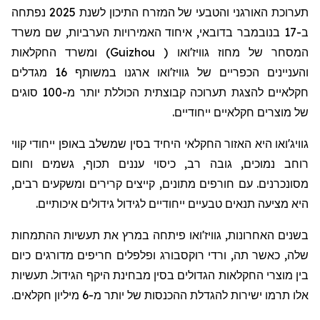
תערוכת האורגני והטבעי של המזרח התיכון לשנת 2025 נפתחה
ב-17 בנובמבר בדובאי, איחוד האמירויות הערביות, שם משרד
) ומשרד החקלאות
Guizhou
המסחר של מחוז גוויז'ואו (
והעניינים הכפריים של גוויז'ואו ארגנו במשותף 16 מגדלים
חקלאיים להצגת תערוכה קבוצתית הכוללת יותר מ-100 סוגים
של מוצרים חקלאיים ייחודיים.
גוויג'ואו היא האזור החקלאי היחיד בסין שמשלב באופן ייחודי קווי
רוחב נמוכים, גובה רב, כיסוי עננים תכוף, גשמים וחום
מסונכרנים. עם חורפים מתונים, קייצים קרירים ומשקעים רבים,
היא מציעה תנאים טבעיים ייחודיים לגידול גידולים איכותיים.
בשנים האחרונות, גוויז'ואו פיתחה במרץ את תעשיות ההתמחות
שלה, כאשר תה, ורדי רוקסבורג ופלפלים חריפים מדורגים כיום
בין מוצרי החקלאות הגדולים בסין מבחינת היקף הגידול. תעשיות
אלו תרמו ישירות להגדלת ההכנסות של יותר מ-6 מיליון חקלאים.