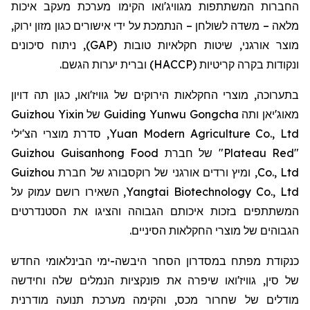
החברות המשתתפות מגוויג'ואו הקימו מערכת מעקב איכות
מלאה – משדה לשולחן – הנתמכת על ידי אישורים כגון מזון ירוק,
מוצר אורגני, שיטות חקלאיות טובות (GAP), ניתוח סיכונים
ונקודות בקרה קריטיות (HACCP) וברית יערות הגשם.
בתערוכה, מוצרי החקלאות הירוקים של גוויז'ואו, כגון תה דויון
Guizhou Yixin
מאוג'יאן ותה Guiding Yunwu Gongcha של
, סדרת מוצרי הצ'ילי
Yuan Modern Agriculture Co., Ltd
"Plateau Red" של חברת Guizhou Guisanhong Food
Co., Ltd, ומיץ ורדים אורגני של רוקסבורג של חברת Guizhou
Yangtai Biotechnology Co., Ltd, השאירו רושם עמוק על
המשתתפים בזכות איכותם הגבוהה והציגו את הסטנדרטים
הגבוהים של מוצרי החקלאות הסיניים.
כנקודת מפתח במסדרון הסחר היבשה-ימי הבינלאומי החדש
של סין, גוויז'ואו שיפרה את פונקציות הנמלים שלה וחידשה
מודלים של שחרור מכס, והקימה מערכת תנועה מודרנית